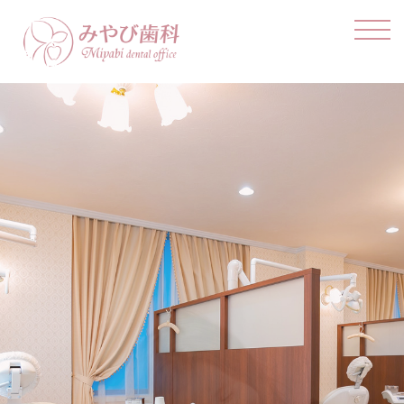
みやび歯科 -島根