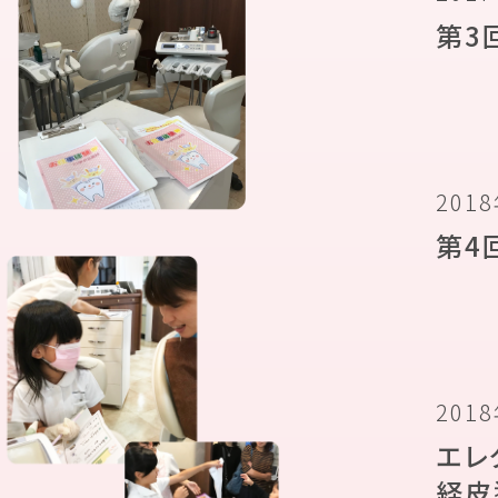
第3
201
第4
201
エレ
経皮