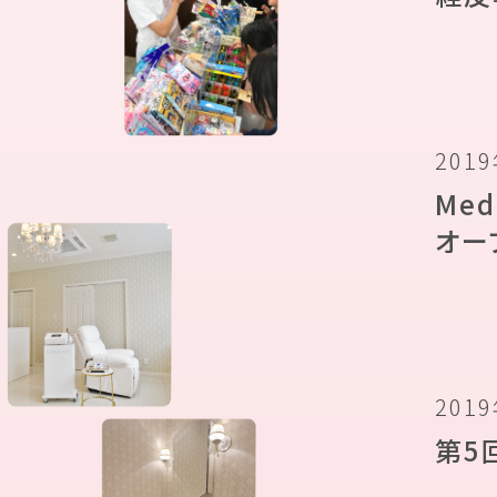
201
Medi
オー
201
第5