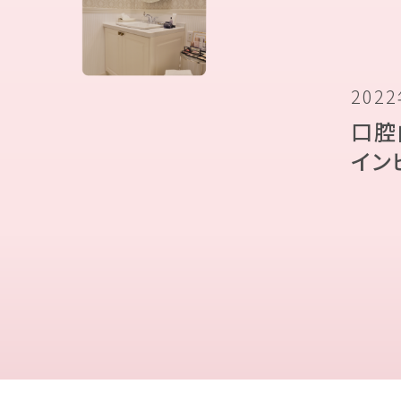
202
口腔
インビ