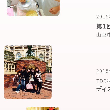
201
第1
山陰
201
TDR
ディ