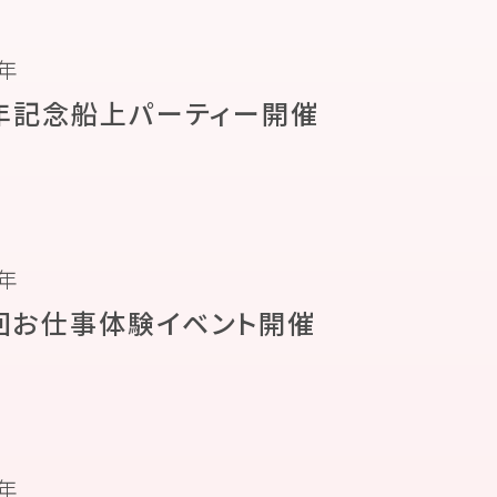
5年
年記念船上パーティー開催
6年
回お仕事体験イベント開催
7年